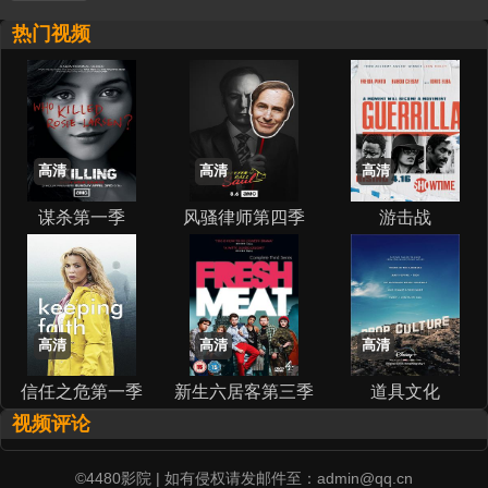
热门视频
高清
高清
高清
谋杀第一季
风骚律师第四季
游击战
高清
高清
高清
信任之危第一季
新生六居客第三季
道具文化
视频评论
©4480影院 | 如有侵权请发邮件至：admin@qq.cn