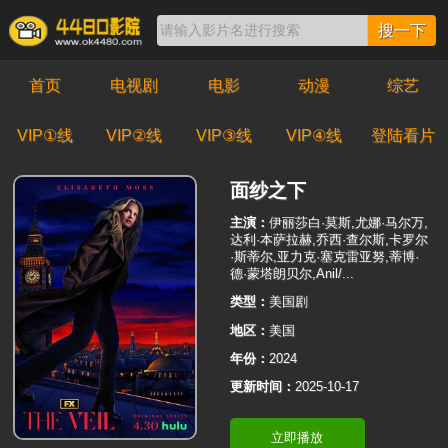
搜一下
首页
电视剧
电影
动漫
综艺
VIP①线
VIP②线
VIP③线
VIP④线
登陆看片
面纱之下
主演：
伊丽莎白·莫斯,尤娜·马尔万,
达利·本萨拉赫,乔西·查尔斯,卡罗尔
·斯蒂尔,亚力克·塞克雷亚努,蒂博·
德·蒙塔朗贝尔,Anil/...
类型：
美国剧
地区：
美国
年份：
2024
更新时间：
2025-10-17
立即播放