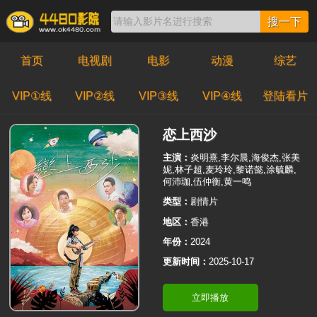
搜一下
首页
电视剧
电影
动漫
综艺
VIP①线
VIP②线
VIP③线
VIP④线
登陆看片
恋上西沙
主演：
炎明熹,李尔晨,海俊杰,张美
妮,林子超,麦玲玲,黎诺懿,涂毓麟,
何沛珈,伍仲衡,黄一鸣
类型：
剧情片
地区：
香港
年份：
2024
更新时间：
2025-10-17
立即播放