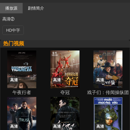
播放源
剧情简介
高清②
HD中字
热门视频
高清
高清
高清
午夜行者
夺冠
戏子们：传闻操纵团
高清
高清
高清