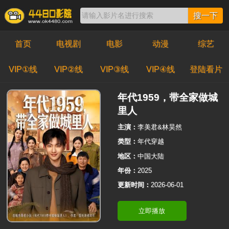
搜一下
首页
电视剧
电影
动漫
综艺
VIP①线
VIP②线
VIP③线
VIP④线
登陆看片
年代1959，带全家做城
里人
主演：
李美君&林昊然
类型：
年代穿越
地区：
中国大陆
年份：
2025
更新时间：
2026-06-01
立即播放