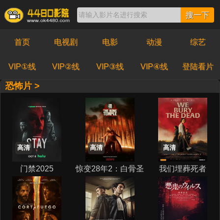
搜一下
首页
电视剧
电影
动漫
综艺
VIP①线
VIP②线
VIP③线
VIP④线
登陆看片
恐怖片 >
高清
高清
高清
门禁2025
惊变28年2：白骨圣
我们埋葬死者
殿