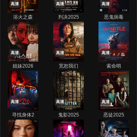
高清
高清
高清
浴火之森
判决2025
恶鬼病毒
高清
高清
高清
姐妹2026
宽恕我们
索命哨
高清
高清
高清
寻找身体2
鬼影2025
恶徒2025