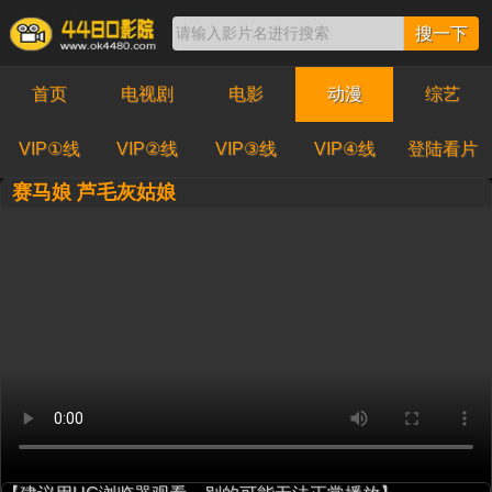
搜一下
首页
电视剧
电影
动漫
综艺
VIP①线
VIP②线
VIP③线
VIP④线
登陆看片
赛马娘 芦毛灰姑娘