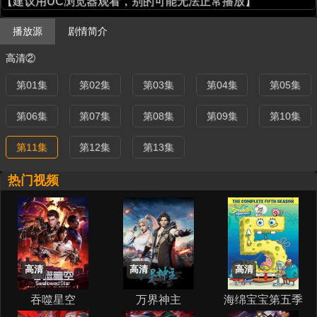
【建议用UC浏览器观看，别的可能无法正常播放】
播放源
剧情简介
高清②
第01集
第02集
第03集
第04集
第05集
第06集
第07集
第08集
第09集
第10集
第11集
第12集
第13集
热门视频
高清
高清
高清
吞噬星空
万界神主
海绵宝宝第五季