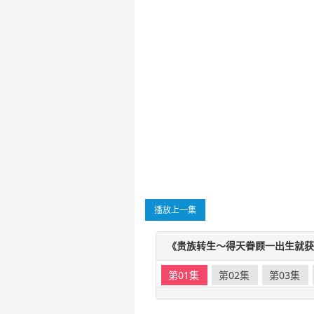
播放上一集
《贵族转生～得天眷顾一出生就获得最
第01集
第02集
第03集