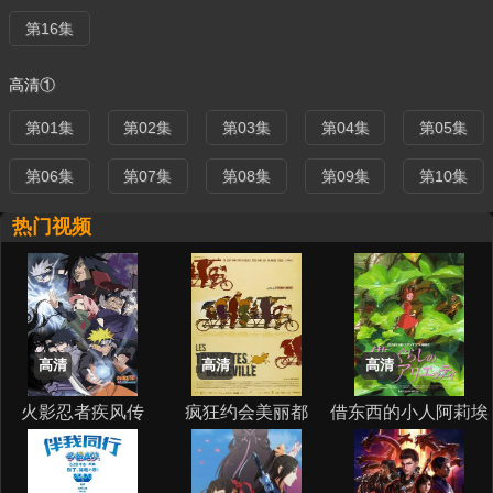
第16集
高清①
第01集
第02集
第03集
第04集
第05集
第06集
第07集
第08集
第09集
第10集
热门视频
高清
高清
高清
火影忍者疾风传
疯狂约会美丽都
借东西的小人阿莉埃
蒂