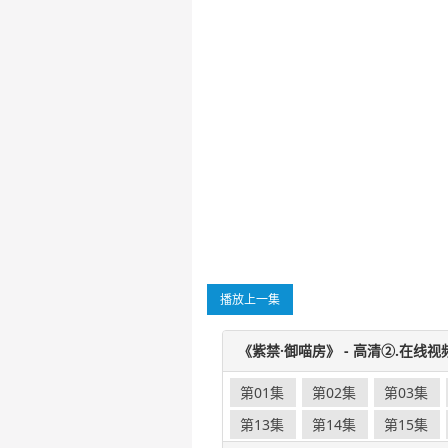
播放上一集
《紫禁·御喵房》 - 高清②.在线视
第01集
第02集
第03集
第13集
第14集
第15集