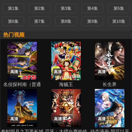
第1集
第2集
第3集
第4集
第5集
第6集
第7集
第8集
第9集
第10集
热门视频
高清
高清
高清
名侦探柯南（普通
海贼王
长生界
话） (1996)
高清
高清
高清
秦时明月之万里长城
刃牙：大擂台赛的传
动态漫画·我可以无