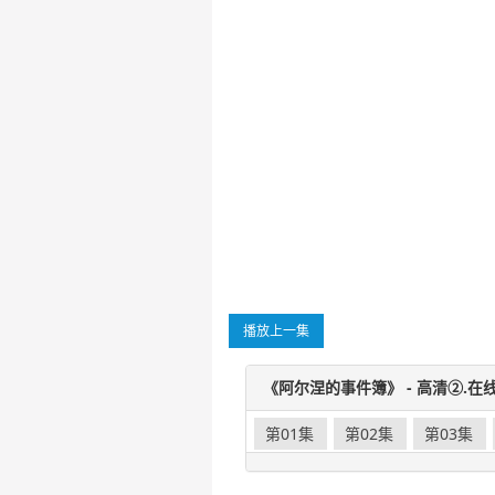
播放上一集
《阿尔涅的事件簿》 - 高清②.在线
第01集
第02集
第03集